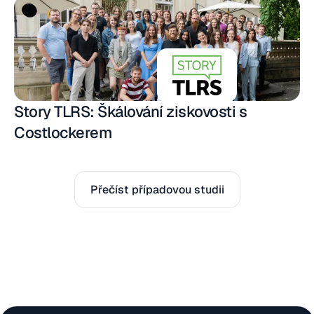
Story TLRS: Škálování ziskovosti s
Costlockerem
Přečíst případovou studii